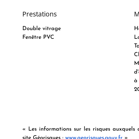
Prestations
M
Double vitrage
H
Fenêtre PVC
L
T
C
M
d
à 
2
« Les informations sur les risques auxquels 
site Géorisques :
www.georisques.gouv.fr
»