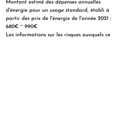
Montant estimé des dépenses annuelles
d'énergie pour un usage standard, établi à
partir des prix de l'énergie de l'année 2021 :
680€ ~ 990€
Les informations sur les risques auxquels ce
bien est exposé sont disponibles sur le site
Géorisques : www.georisques.gouv.fr
« Les informations sur les risques auxquels
ce bien est exposé sont disponibles sur le
site Géorisques :
www.georisques.gouv.fr
»